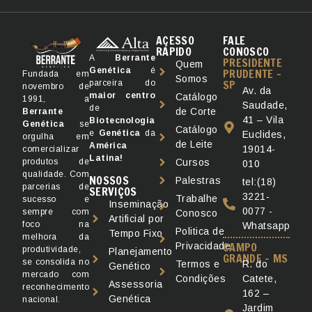
ACESSO
FALE
RÁPIDO
CONOSCO
A
Berrante
PRESIDENTE
Quem
Genética
é
PRUDENTE -
Fundada em
Somos
SP
parceira do
novembro de
Av. da
maior
centro
Catálogo
1991, a
Saudade,
de
de Corte
Berrante
41 – Vila
Biotecnologia
Genética
se
Catálogo
e
Genética
da
Euclides,
orgulha em
de Leite
América
19014-
comercializar
Latina!
produtos de
Cursos
010
qualidade. Com
NOSSOS
Palestras
tel:(18)
parcerias de
SERVIÇOS
3221-
Trabalhe
sucesso e
Inseminação
0077 -
sempre com
Conosco
Artificial por
foco na
Whatsapp
Politica de
Tempo Fixo
melhora da
CAMPO
Privacidade
produtividade,
Planejamento
GRANDE - MS
se consolida no
R. do
Termos e
Genético
mercado com
Catete,
Condições
Assessoria
reconhecimento
162 –
Genética
nacional.
Jardim