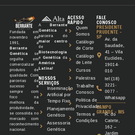
ACESSO
FALE
RÁPIDO
CONOSCO
A
Berrante
PRESIDENTE
Quem
Genética
é
PRUDENTE -
Fundada em
Somos
SP
parceira do
novembro de
Av. da
maior
centro
Catálogo
1991, a
Saudade,
de
de Corte
Berrante
41 – Vila
Biotecnologia
Genética
se
Catálogo
e
Genética
da
Euclides,
orgulha em
de Leite
América
19014-
comercializar
Latina!
produtos de
Cursos
010
qualidade. Com
NOSSOS
Palestras
tel:(18)
parcerias de
SERVIÇOS
3221-
Trabalhe
sucesso e
Inseminação
0077 -
sempre com
Conosco
Artificial por
foco na
Whatsapp
Politica de
Tempo Fixo
melhora da
CAMPO
Privacidade
produtividade,
Planejamento
GRANDE - MS
se consolida no
R. do
Termos e
Genético
mercado com
Catete,
Condições
Assessoria
reconhecimento
162 –
Genética
nacional.
Jardim