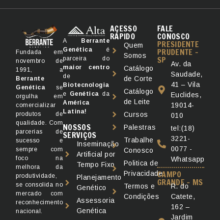
ACESSO
FALE
RÁPIDO
CONOSCO
A
Berrante
PRESIDENTE
Quem
Genética
é
PRUDENTE -
Fundada em
Somos
SP
parceira do
novembro de
Av. da
maior
centro
Catálogo
1991, a
Saudade,
de
de Corte
Berrante
41 – Vila
Biotecnologia
Genética
se
Catálogo
e
Genética
da
Euclides,
orgulha em
de Leite
América
19014-
comercializar
Latina!
produtos de
Cursos
010
qualidade. Com
NOSSOS
Palestras
tel:(18)
parcerias de
SERVIÇOS
3221-
Trabalhe
sucesso e
Inseminação
0077 -
sempre com
Conosco
Artificial por
foco na
Whatsapp
Politica de
Tempo Fixo
melhora da
CAMPO
Privacidade
produtividade,
Planejamento
GRANDE - MS
se consolida no
R. do
Termos e
Genético
mercado com
Catete,
Condições
Assessoria
reconhecimento
162 –
Genética
nacional.
Jardim