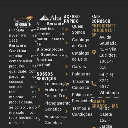
ACESSO
FALE
RÁPIDO
CONOSCO
A
Berrante
PRESIDENTE
Quem
Genética
é
PRUDENTE -
Fundada em
Somos
SP
parceira do
novembro de
Av. da
maior
centro
Catálogo
1991, a
Saudade,
de
de Corte
Berrante
41 – Vila
Biotecnologia
Genética
se
Catálogo
e
Genética
da
Euclides,
orgulha em
de Leite
América
19014-
comercializar
Latina!
produtos de
Cursos
010
qualidade. Com
NOSSOS
Palestras
tel:(18)
parcerias de
SERVIÇOS
3221-
Trabalhe
sucesso e
Inseminação
0077 -
sempre com
Conosco
Artificial por
foco na
Whatsapp
Politica de
Tempo Fixo
melhora da
CAMPO
Privacidade
produtividade,
Planejamento
GRANDE - MS
se consolida no
R. do
Termos e
Genético
mercado com
Catete,
Condições
Assessoria
reconhecimento
162 –
Genética
nacional.
Jardim